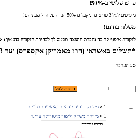
פריט שלישי ב-50%!
מוסיפים לסל 3 פריטים ומקבלים 50% הנחה על הזול מביניהם!
משלוח בחינם!
לנקודת איסוף קרובה (חברת ההפצה תסמס לך לבחירת הנקודה בהמשך) או ע
*תשלום באשראי (חוץ מאמריקן אקספרס) ועד 3 תש׳, כרטיסי דירקט, פייפאל, ביט, פייבוקס או העברה בנקאית.
סוג הערכה
כמות
הוספה לסל
של
ערכות
משחק
משחק
1
×
משחק תנועה מדהים באמצעות בלונים
זכרון
תנועה
ללימוד
1
×
מזוודת משחק ולימוד מוטוריקה עדינה
מדהים
לוח
באמצעות
בחירת אפשרות:
הכפל
בלונים