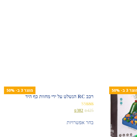
צר 3 ב- 50%
מוצר 3 ב- 50%
רכב RC הנשלט על ידי מחוות כף היד
דורג
₪
382
₪
425
5.00
מתוך 5
בחר אפשרויות