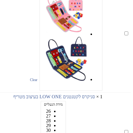
מזוודת
משחק
ולימוד
מוטוריקה
עדינה
Clear
1
×
סניקרס לקטנטנים LOW ONE בעיצוב מטריף
מידת הנעליים
26
27
28
29
30
סניקרס