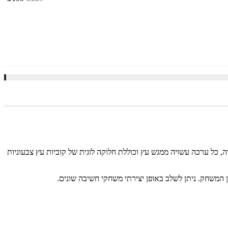
ה, כל ערכה עשויה ממגש עץ וכוללת חלוקה לוגית של קוביות עץ צבעוניות