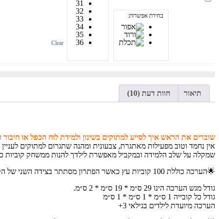
31
לקטנטנים
32
LOW
בחירת אפשרות:
33
ONE
34
בעיצוב
35
מטריף
36
Clear
תיאור
חוות דעת (10)
שוברים את הראש איך לסייע למתוקים בשינון ולמידת לוח הכפל או חיבור ו
אין נחמד וטוב מפעילות מאתגרת, צבעונית ומהנה שתגרום למתוקים לעניין ו
שמקלה על שלב הלמידה ובמקביל מאפשרת לילדך להנות ממשחק קוביות כי
🌟הערכה כוללת 100 קוביות עץ כאשר הפתרון מסתתר בצידה השני של הקובייה. הקוביות איכותיות ופינותיהן מלוטשות כדי שלא לפגוע בקטנטנים בזמן המשחק. ניתן לשלב באופן יצירתי משחקי חשיבה שונים.
גודל מגש הערכה הינו 29 ס״מ * 19 ס״מ * 2 ס״מ.
גודל כל קובייה 1 ס״מ * 1 ס״מ * 1 ס״מ
הערכה מיועדת לילדים בגילאי 3+