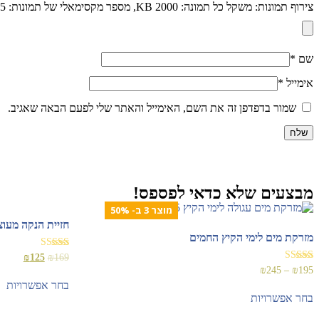
צירוף תמונות: משקל כל תמונה: 2000 KB, מספר מקסימאלי של תמונות: 5)
שם
*
אימייל
*
שמור בדפדפן זה את השם, האימייל והאתר שלי לפעם הבאה שאגיב.
מבצעים שלא כדאי לפספס!
מוצר 3 ב- 50%
חזיית הנקה מעו
מזרקת מים לימי הקיץ החמים
דורג
₪
125
₪
169
5.00
דורג
₪
245
–
₪
195
מתוך 5
5.00
בחר אפשרויות
מתוך 5
בחר אפשרויות