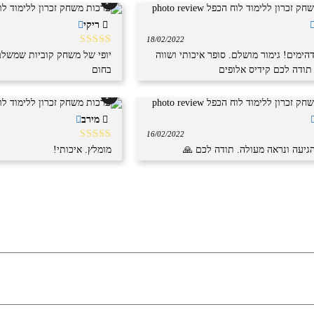
+1
ריקי
18/02/2022
תוך
דורג
5
מתוך
הימים! גימור מושלם. סופר איכותי ושווה
יופי של משחק קוביות שמשלב
5
תודה לכם קידיס אלופים
בחום
+1
מירב
16/02/2022
תוך
דורג
5
מתוך
גיעה ונראה מעולה. תודה לכם 🙏
מומלץ. איכותי!
5