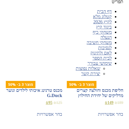
תפריט
דף הבית
קטלוג מלא
לקיץ 2026
ביגוד קיץ
משחקי כיף
הנעלה
משחקי חשיבה
לנסיכות
לאם ולתינוק
לבית הספר
שימושי עבורך
שאלות נפוצות
יצירת קשר
מוצר 3 ב- 50%
מוצר 3 ב- 50%
חליפת מכנס וחולצה קצרים
מכנס טרנינג איכותי לילדים ונוער
מדליקים של יחידת החילוץ
G.Duck
₪
95
₪
125
₪
149
₪
189
בחר אפשרויות
בחר אפשרויות