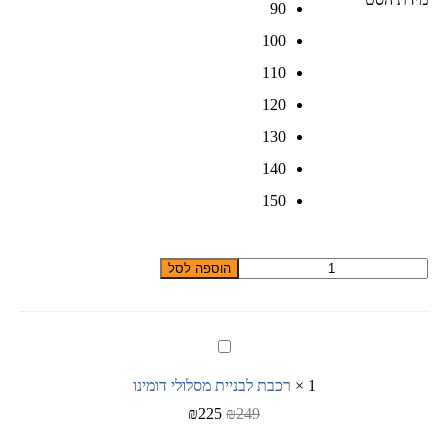
90
100
110
120
130
140
150
כמות
הוספה לסל
של
סט
חולצה
ומכנס
רכבת
ג׳ינס
לבניית
קצרים
מסלולי
1
×
רכבת לבניית מסלולי דומינו
דגם
דומינו
05
₪
225
₪
249