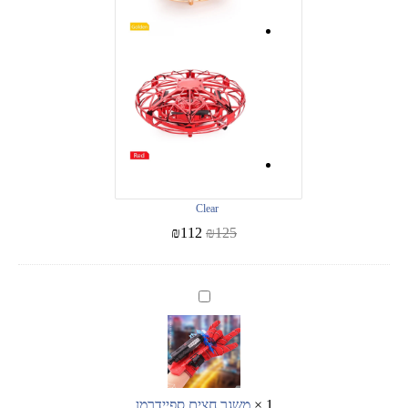
Clear
₪
112
₪
125
משגר
חצים
ספיידרמן
1
×
משגר חצים ספיידרמן