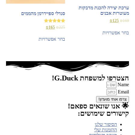
ערכת יצירה להכנת מדבקות
מעוטרות אבנים
סנדלי ספיידרמן מהממים
₪
125
₪
169
דורג
₪
165
₪
225
5.00
בחר אפשרויות
מתוך 5
בחר אפשרויות
הצטרפו למשפחת G.Duck!
Name
Email
צרפו אותי מועדון!
🌟 אנו שונאים ספאם!
קישורים שימושים:
הסיפור שלנו
ההזמנות שלי