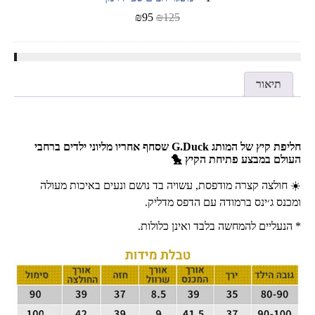
₪
95
₪
125
תיאור
חליפת קיץ של המותג G.Duck שסחף אחריו מליוני ילדים ברחבי
העולם במבצע פתיחת הקיץ 🐤
☀️ חולצה קצרה מודפסת, עשויה בד נושם ונעים באיכות מעולה
ומכנס ג׳ינס ברמודה עם הדפס מדליק.
* הנעליים להמחשה בלבד ואינן כלולות.