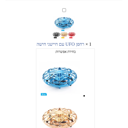
רחפן
UFO
עם
חיישני
חישה
1
×
רחפן UFO עם חיישני חישה
בחירת אפשרות: