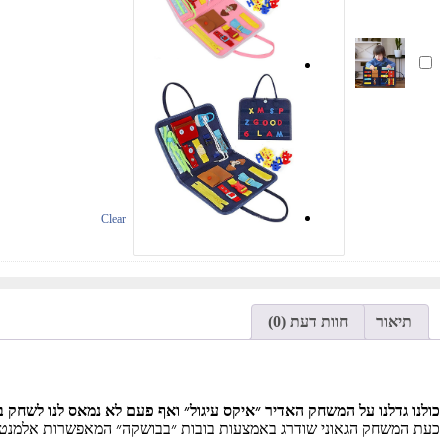
מזוודת
משחק
ולימוד
מוטוריקה
עדינה
Clear
תיאור
חוות דעת (0)
כולנו גדלנו על המשחק האדיר ״איקס עיגול״ ואף פעם לא נמאס לנו לשחק ב
כעת המשחק הגאוני שודרג באמצעות בובות ״בבושקה״ המאפשרות אלמנט נו