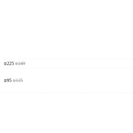
₪
225
₪
249
₪
95
₪
125