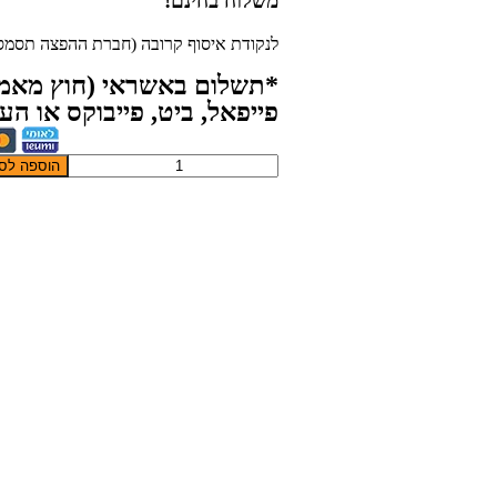
משלוח בחינם!
לנקודת איסוף קרובה (חברת ההפצה תסמס ל
פייפאל, ביט, פייבוקס או ה
כמות
הוספה לס
של
איקס
עיגול
גרסת
שנת
2023