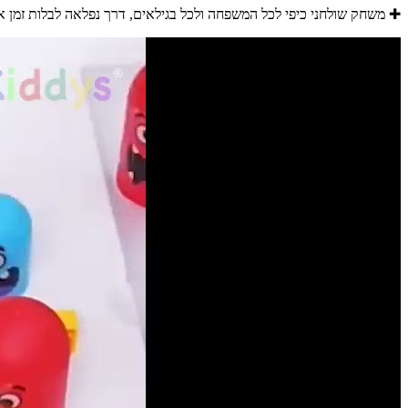
✚ משחק שולחני כיפי לכל המשפחה ולכל בגילאים, דרך נפלאה לבלות זמן