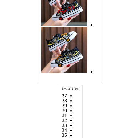
מידת נעליים
27
28
29
30
31
32
33
34
35