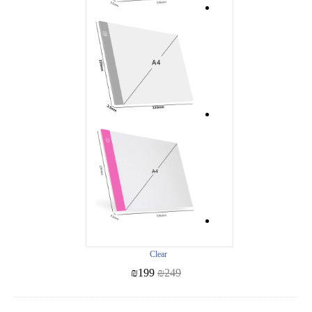
Clear
₪
199
₪
249