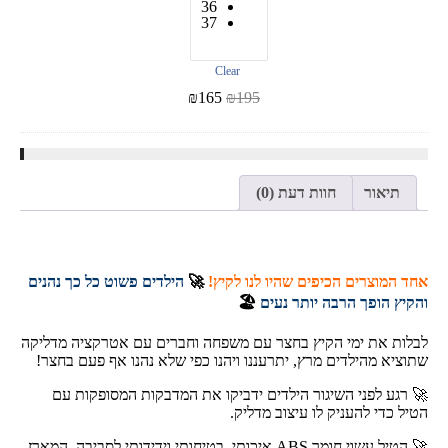
36
37
Clear
₪
165
₪
195
תיאור
חוות דעת (0)
אחד המוצרים הכיפים שהיו לנו לקיץ!
🚀
הילדים פשוט כל כך נהנים
והקיץ הופך הרבה יותר נעים
🏖️
לבלות את ימי הקיץ בחצר עם משפחה וחברים עם אטרקציה מדליקה
שתוציא מהילדים מרץ, יתרעננו ויהנו כפי שלא נהנו אף פעם בחצר!
🚀 רגע לפני השיגור הילדים ידביקו את המדבקות המסופקות עם
הטיל כדי להעניק לו עיצוב מדליק.
🚀 הטיל עשוי חומר ABS איכותי, בטיחותי וידידותי לסביבה. המארז