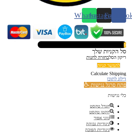
Whatsapp
Instagram
Faceboo
0
סל הקניות שלך
ריקון הסל
בחזרה לחנות
להמשך קניות
Calculate Shipping
דילוג לתוכן
פתח סרגל נגישות
כלי נגישות
הגדל טקסט
הקטן טקסט
גווני אפור
ניגודיות גבוהה
ניגודיות הפוכה