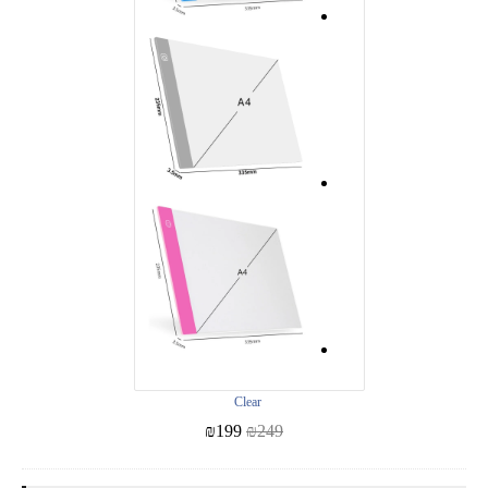
Clear
₪
199
₪
249