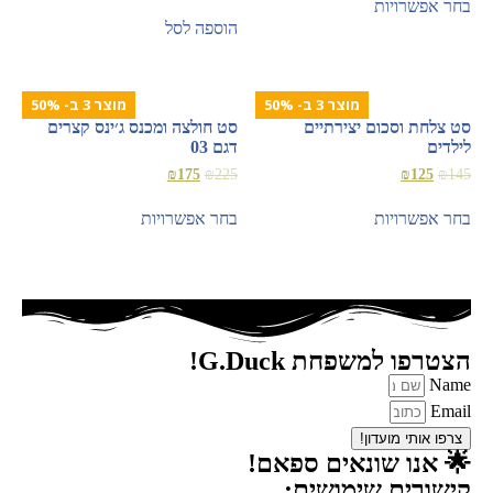
בחר אפשרויות
מתוך 5
הוספה לסל
מוצר 3 ב- 50%
מוצר 3 ב- 50%
סט צלחת וסכום יצירתיים
סט חולצה ומכנס ג׳ינס קצרים
לילדים
דגם 03
₪
175
₪
225
₪
125
₪
145
בחר אפשרויות
בחר אפשרויות
הצטרפו למשפחת G.Duck!
Name
Email
צרפו אותי מועדון!
🌟 אנו שונאים ספאם!
קישורים שימושים: