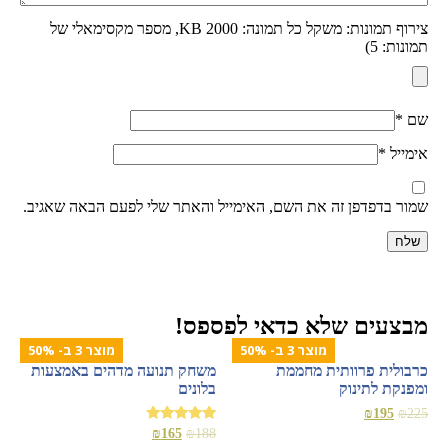
צירוף תמונות: משקל כל תמונה: 2000 KB, מספר מקסימאלי של
תמונות: 5)
שם
*
אימייל
*
שמור בדפדפן זה את השם, האימייל והאתר שלי לפעם הבאה שאגיב.
מבצעים שלא כדאי לפספס!
מוצר 3 ב- 50%
מוצר 3 ב- 50%
כרבולית פרוותית מחממת
משחק תנועה מדהים באמצעות
ומפנקת לתינוק
בלונים
₪
195
₪
225
דורג
₪
165
₪
188
5.00