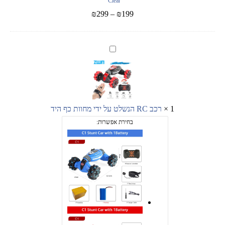
Clear
₪
299
–
₪
199
רכב
RC
הנשלט
על
ידי
מחוות
כף
1
×
רכב RC הנשלט על ידי מחוות כף היד
היד
בחירת אפשרות: