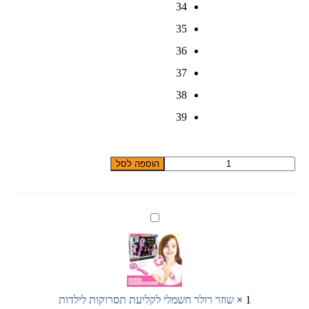
34
35
36
37
38
39
כמות
הוספה לסל
של
סנדלי
מותג
BOBDOG
שוזר
מעלפים
רולר
לקיץ
חשמלי
2023
לקליעת
תסרוקות
לילדות
1
×
שוזר רולר חשמלי לקליעת תסרוקות לילדות