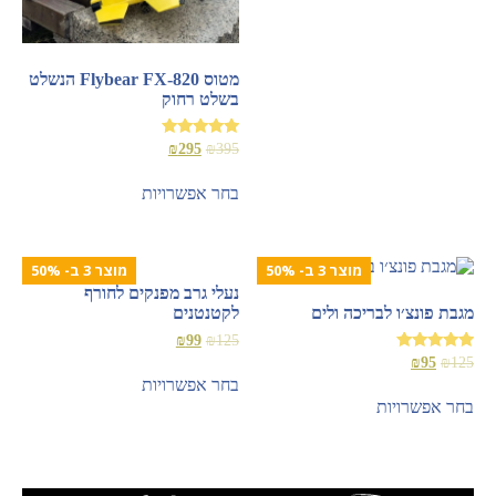
מטוס Flybear FX-820 הנשלט
בשלט רחוק
דורג
₪
295
₪
395
4.89
מתוך 5
בחר אפשרויות
מוצר 3 ב- 50%
מוצר 3 ב- 50%
נעלי גרב מפנקים לחורף
מגבת פונצ׳ו לבריכה ולים
לקטנטנים
₪
99
₪
125
דורג
₪
95
₪
125
5.00
בחר אפשרויות
מתוך 5
בחר אפשרויות