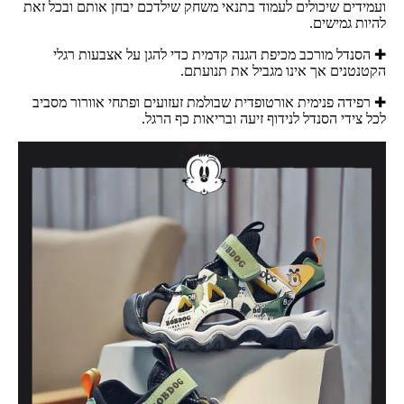
ועמידים שיכולים לעמוד בתנאי משחק שילדכם יבחן אותם ובכל זאת
להיות גמישים.
✚ הסנדל מורכב מכיפת הגנה קדמית כדי להגן על אצבעות רגלי
הקטנטנים אך אינו מגביל את תנועתם.
✚ רפידה פנימית אורטופדית שבולמת זעזועים ופתחי אוורור מסביב
לכל צידי הסנדל לנידוף זיעה ובריאות כף הרגל.