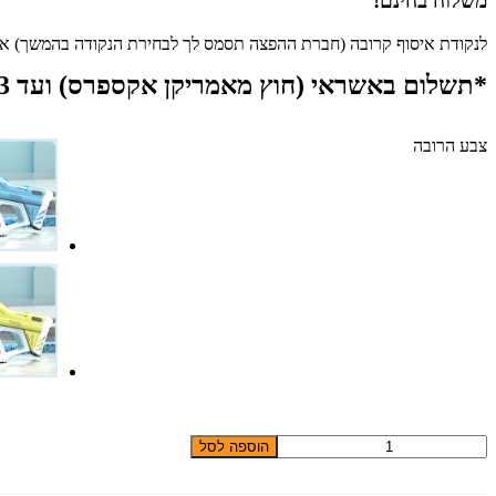
משלוח בחינם!
לנקודת איסוף קרובה (חברת ההפצה תסמס לך לבחירת הנקודה בהמשך) או ע
*תשלום באשראי (חוץ מאמריקן אקספרס) ועד 3 תש׳, כרטיסי דירקט, פייפאל, ביט, פייבוקס או העברה בנקאית.
צבע הרובה
כמות
הוספה לסל
של
רובה