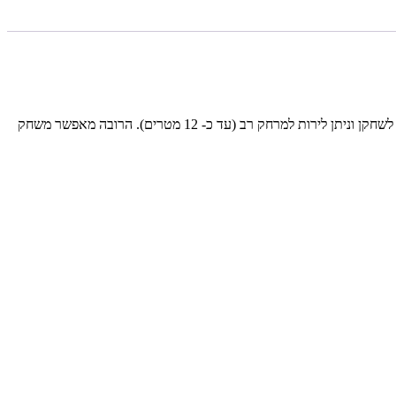
💧רובה המים העוצמתי הוא רובה הכולל בתוכו סוללה נטענת אשר מאפרת שאיבה אוטומטית וטעינה של הרובה במים, הצגת כמות התחמושת שנותרה לשחקן וניתן לירות למרחק רב (עד כ- 12 מטרים). הרובה מאפשר משחק