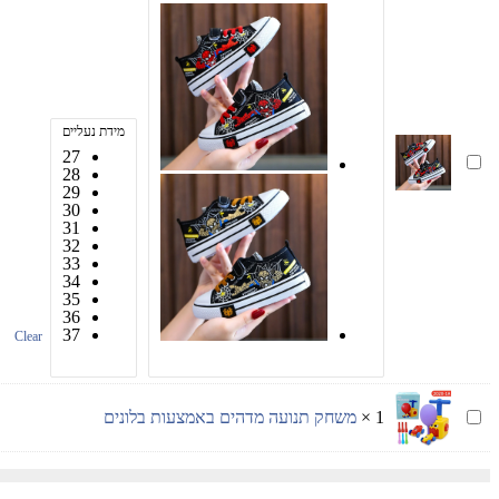
מידת נעליים
27
סניקרס
28
נמוכות
29
מעלפות
30
ספיידרמן
31
32
33
34
35
36
37
Clear
משחק
1
×
משחק תנועה מדהים באמצעות בלונים
תנועה
מדהים
באמצעות
בלונים