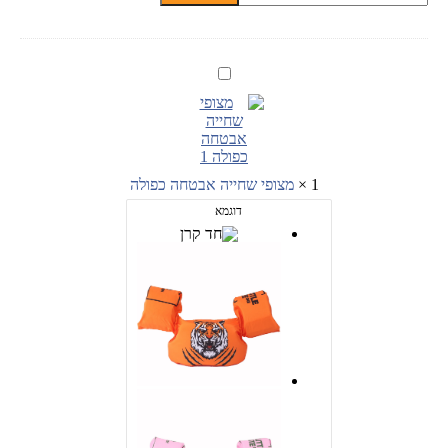
של
שוזר
רולר
חשמלי
מצופי
לקליעת
שחייה
תסרוקות
אבטחה
לילדות
כפולה
1
×
מצופי שחייה אבטחה כפולה
דוגמא