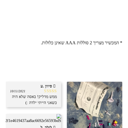
* המכשיר מצריך 2 סוללות AAA שאינן כלולות.
סיוון .ע
10/11/2021
ממש מדליק! באסה שלא היה
דורג
5
מתוך
5
כשאני הייתי ילדה :)
לילך .ל