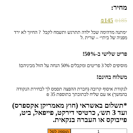
מתוך 5 מבוסס
מחיר:
על
דירוגים של
לקוחות
₪
145
₪
185
״מתנה מדהימה שכל ילדה תתרגש ותשמח לקבל ? החיוך לא ירד
מפניה של ביתי״ – שרית .ל
פריט שלישי ב-50%!
מוסיפים לסל 3 פריטים ומקבלים 50% הנחה על הזול מביניהם!
משלוח בחינם!
לנקודת איסוף קרובה (חברת ההפצה תסמס לך לבחירת הנקודה
בהמשך) או עם שליח לכתובתך בתוספת 35 ₪
*תשלום באשראי (חוץ מאמריקן אקספרס)
ועד 3 תש׳, כרטיסי דירקט, פייפאל, ביט,
פייבוקס או העברה בנקאית.
כמות
הוספה לסל