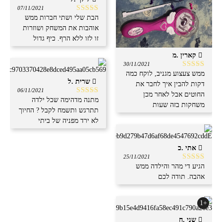
07/11/2021
הבת שלי ושתי חברות ממש
דורג
5
מתוך
5
אוהבות את המשחק ושוזרות
זו לזו ללא הרף. כיף גדול
קארין .מ
30/11/2021
ממש צעצוע מגניב, לוקח כמה
דורג
5
מתוך
5
שרית .ל
דקות להבין איך לחבר את
06/11/2021
החוטים אבל לאחר מכן
מתנה מדהימה שכל ילדה
דורג
5
מתוך
משחקות בזה שעות
5
תתרגש ותשמח לקבל ? החיוך
לא ירד מפניה של ביתי
אתי .כ
25/11/2021
הגיע די מהר והילדה ממש
דורג
5
מתוך
5
אהבה. תודה לכם
+1
שני .ח