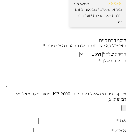
11/11/2021
משחק מקסים! ממליצה בחום
דורג
5
מתוך
5
הבנות שלי מבלות שעות עם
זה
הוסף חוות דעת
האימייל לא יוצג באתר.
שדות החובה מסומנים
*
הדירוג שלך
*
הביקורת שלך
*
צירוף תמונות: משקל כל תמונה: 2000 KB, מספר מקסימאלי של
תמונות: 5)
שם
*
אימייל
*